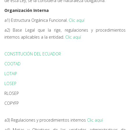
de esta Ley, se la considera de naturaleza obligatoria:
Organización Interna
a1) Estructura Orgánica Funcional.
Clic aquí
a2) Base Legal que la rige, regulaciones y procedimientos
internos aplicables a la entidad.
Clic aquí
CONSTITUCIÓN DEL ECUADOR
COOTAD
LOTAIP
LOSEP
RLOSEP
COPYFP
a3) Regulaciones y procedimientos internos
Clic aquí
a4) Metas y Objetivos de las unidades administrativas de