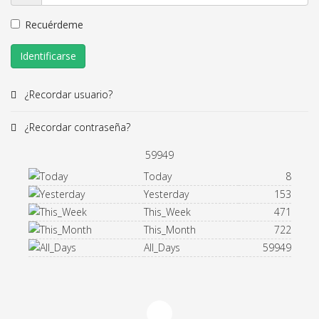
Recuérdeme
Identificarse
¿Recordar usuario?
¿Recordar contraseña?
59949
Today
8
Yesterday
153
This_Week
471
This_Month
722
All_Days
59949