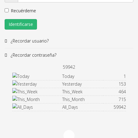
Recuérdeme
Identificarse
¿Recordar usuario?
¿Recordar contraseña?
59942
Today
1
Yesterday
153
This_Week
464
This_Month
715
All_Days
59942