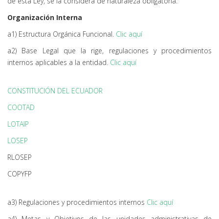
de esta Ley, se la considera de naturaleza obligatoria:
Organización Interna
a1) Estructura Orgánica Funcional.
Clic aquí
a2) Base Legal que la rige, regulaciones y procedimientos
internos aplicables a la entidad.
Clic aquí
CONSTITUCIÓN DEL ECUADOR
COOTAD
LOTAIP
LOSEP
RLOSEP
COPYFP
a3) Regulaciones y procedimientos internos
Clic aquí
a4) Metas y Objetivos de las unidades administrativas de